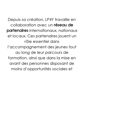
ENGAGER
Depuis sa création, LP4Y travaille en
collaboration avec un
réseau
de
partenaires
internationaux, nationaux
et locaux. Ces partenaires jouent un
rôle essentiel dans
l’accompagnement des jeunes tout
au long de leur parcours de
formation, ainsi que dans la mise en
avant des personnes disposant de
moins d’opportunités sociales et
professionnelles. L’un des principaux
atouts de la stratégie de
développement des partenariats
réside dans l'engagement fort et le
développement de relations durables
à long terme.
PARCOURIR NOS INITATIVES