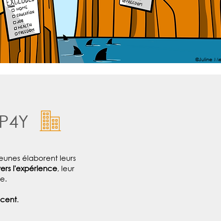
©Juline Me
P4Y
eunes élaborent leurs
vers l'expérience
, leur
e.
écent
.