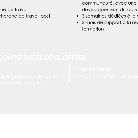
communauté, avec une 
he de travail
développement durable
cherche de travail post
3 semaines dédiées à la 
3 mois de support à la re
formation
 COMPÉTENCES DÉVELOPPÉES
Savoir-faire
uipe, gestion du temps, esprit
Anglais, informatique, out
 en public, créativité