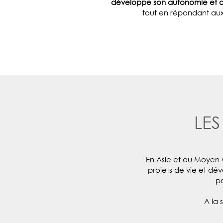
développe son autonomie et d
tout en répondant aux 
LE
En Asie et au Moyen-O
projets de vie et dé
pe
A la 