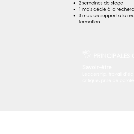
2 semaines de stage
1 mois dédié à la recherc
3 mois de support à la re
formation
PRINCIPALES
Savoir-être
Leadership, travail d’éq
critique, prise de parole