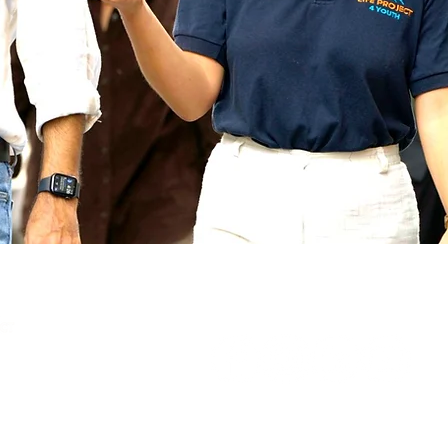
SUIVRE LP4Y
uth 4 Change Network
t initiateur du
Youth
nternationales).
nseil Economique et Social