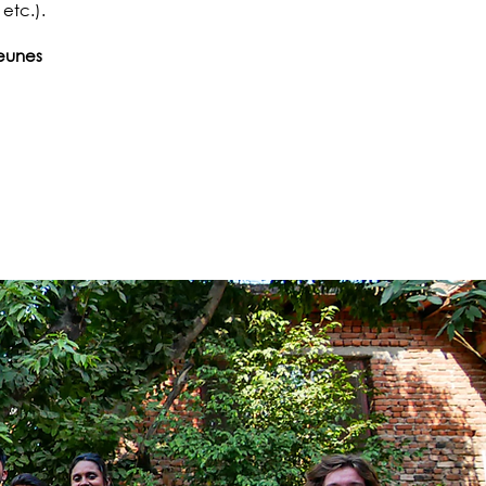
etc.).
eunes