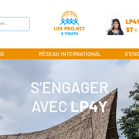
NS
RÉSEAU INTERNATIONAL
S'EN
S’ENGAGER
AVEC
LP4Y