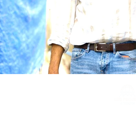
LP4Y est membre fondateur du
Yo
(100+ associations dans 40+ pays) e
Inclusion Network
(60+ companies i
LP4Y est membre consultatif du Co
des Nations Unies.