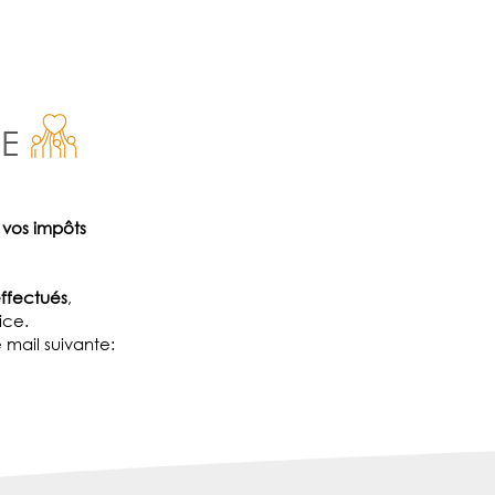
E
 vos impôts
effectués
,
ice.
mail suivante: