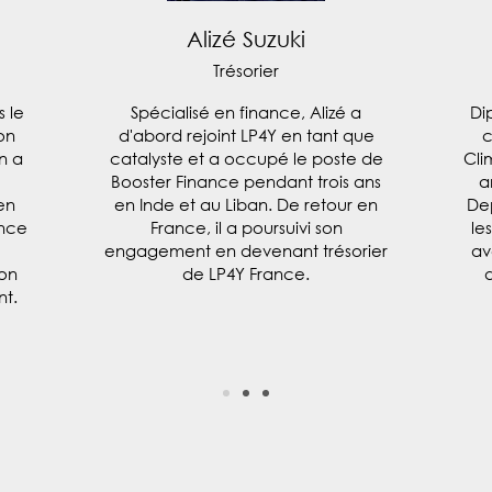
Alizé Suzuki
Trésorier
 le
Spécialisé en finance, Alizé a
Di
on
d'abord rejoint LP4Y en tant que
c
n a
catalyste et a occupé le poste de
Cli
Booster Finance pendant trois ans
a
en
en Inde et au Liban. De retour en
Dep
ance
France, il a poursuivi son
le
engagement en devenant trésorier
av
ion
de LP4Y France.
d
nt.