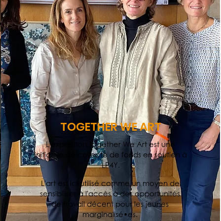
TOGETHER WE ART
L'exposition Together We Art est une
initiative de collecte de fonds en soutien à
LP4Y.
L'art est ici utilisé comme un moyen de
sensibiliser à l'accès à des opportunités
de travail décent pour les jeunes
marginalisé•es.