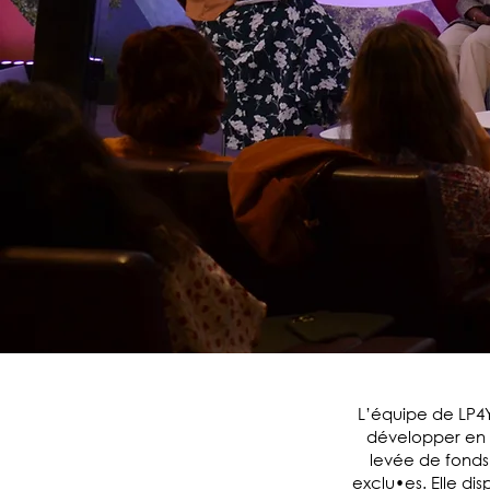
L’équipe de LP4
développer en Fr
levée de fonds 
exclu•es. Elle di