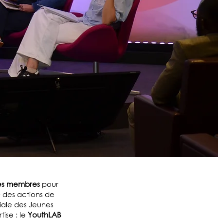
ses membres
pour
- des actions de
ciale des Jeunes
ise : le
YouthLAB