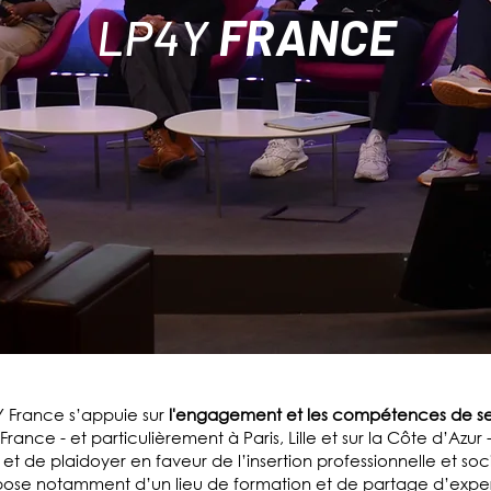
LP4Y
FRANCE
Y France s’appuie sur
l'engagement et les compétences de 
ance - et particulièrement à Paris, Lille et sur la Côte d’Azur 
et de plaidoyer en faveur de l’insertion professionnelle et so
spose notamment d’un lieu de formation et de partage d’expert