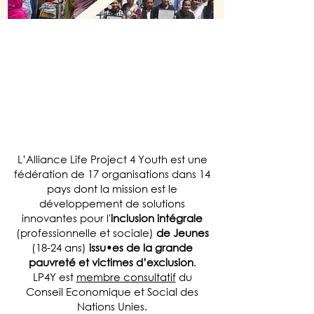
LUTTER POUR
L'INCLUSION
DURABLE
DES
JEUNES LES PLUS
VULNERABLES
L’Alliance Life Project 4 Youth est une
fédération de 17 organisations dans 14
pays dont la mission est le
développement de solutions
innovantes pour l'
inclusion intégrale
(professionnelle et sociale)
de Jeunes
(18-24 ans)
issu•es de la grande
pauvreté et victimes d’exclusion
.
LP4Y est
membre consultatif
du
Conseil Economique et Social des
Nations Unies.